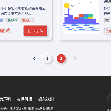
通
企业中营销组织架构的重要组成
外贸
销岗负责拉近产品...
也是
面试
复盘解析
面试报告
情景
即面试
立即面试
优
1
2
责声明
友情链接
加入我们
0106号
·
深圳自动人形科技有限公司版权所有
收