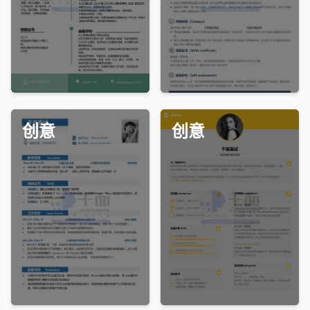
创意
创意
免费下载
免费下载