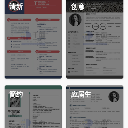
清新
创意
免费下载
免费下载
简约
应届生
免费下载
免费下载