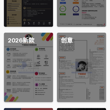
2026新款
创意
免费下载
免费下载