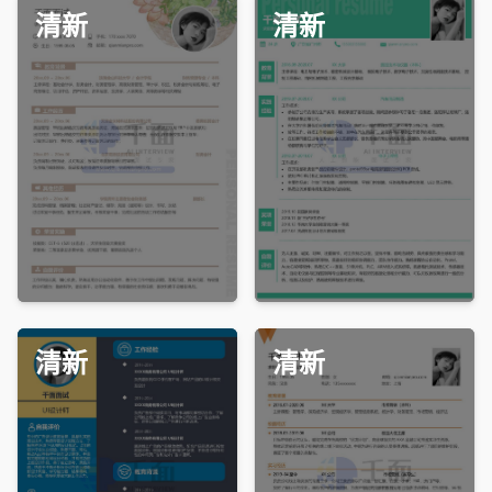
清新
清新
免费下载
免费下载
清新
清新
免费下载
免费下载