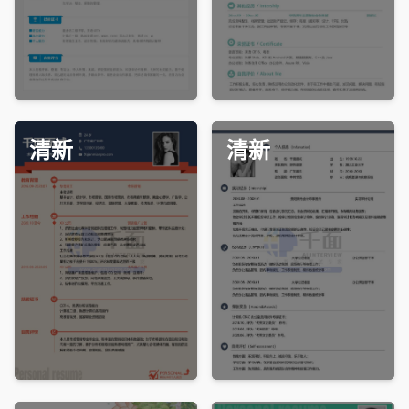
清新
清新
免费下载
免费下载