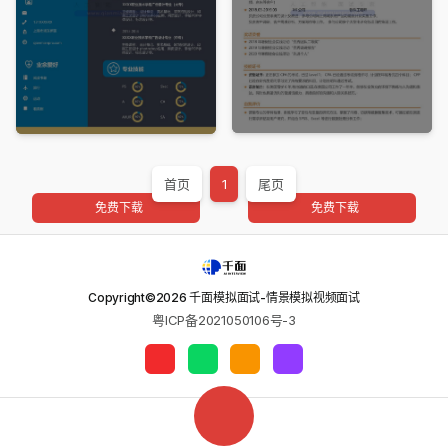
首页
1
尾页
免费下载
免费下载
Copyright©
2026
千面模拟面试-情景模拟视频面试
粤ICP备2021050106号-3