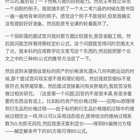
什么的,最后说了一下性格方面的自制能力。然后主考就让举出
一个自制的例子。我就随手抓了一个大二考六级的时候在图书馆
一遍一遍地背单词的例子。感觉这个例子不是很好,但是我确实
没有提前好好准备。然后就是专业课的轮番轰炸了。
一个挺和蔼的面试官问我对那方面比较擅长,我答金融工程。然
后就问我怎样看待期权定价公式。这个问题我觉得问的范围太大
了点。我本科的应用数学论文是写这个东西的,然后就把那个论
文之中的三种BS公式的推导方法说了一下。
然后说到关键假设是标的资产的价格演化遵从几何布朗运动的时
候,那个面试官问现实是不是和理论相符。然后我就答貌似不是
很符合,有胖尾现象。然后面试官接着问有关胖尾的,我就答没有
做过相关研究。（这是第一个问题,回答的不是很丰满,有很多重
要的东西没有说上。比如标的资产的价格过程——应用ito原理得
到衍生品的价格过程——由于标的和衍生品价格随机过程中的维
纳过程完全一样,所以可以采用动态组合,使得组合的维纳过程系
数为0,也即无风险,然后就是无套利定价——得到BS偏微分方程
——解定解条件下的BS方程可得BS公式。