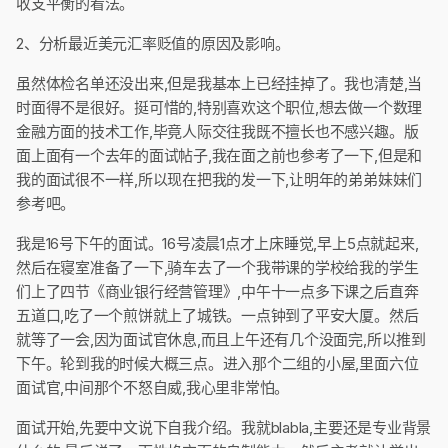
收支平衡的看法。
2、分析最近美元汇率贬值的原因及影响。
虽然体检名单还没出来,但是我基本上已经挂掉了。我也清楚,当
时面得不是很好。挺可惜的,特别喜欢这个职位,想去做一个数理
金融方面的技术工作,毕竟人际交往我既不擅长也不感兴趣。版
面上面有一个去年的面试帖子,我在面之前也参考了一下,但是和
我的面试很不一样,所以现在把我的发一下,让明年的弟弟妹妹们
参考吧。
我是16号下午的面试。16号凌晨1点才上床睡觉,早上5点就起来,
然后在寝室准备了一下,骑车去了一个我带课的学校给我的学生
们上了四节《商业银行经营管理》,中午十一点多下课之后直奔
五道口,吃了一个煎饼就上了城铁。一点钟到了平安大厦。然后
就等了一会,因为面试官休息,而且上午还有几个没面完,所以推到
下午。轮到我的时候大概三点。进入那个二组的小屋,里面六位
面试官,中间那个不怒自威,我心里非常怕。
面试开始,先要中文说下自我介绍。我就blabla,主要还是专业背景