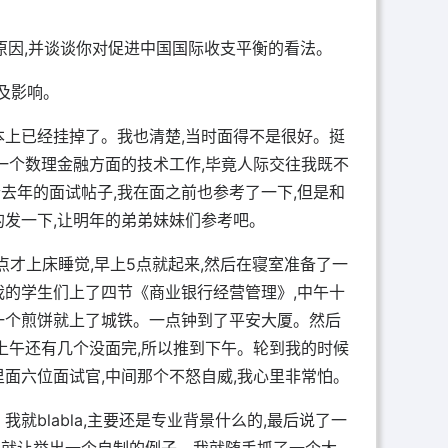
原因,并谈谈你对促进中国国际收支平衡的看法。
及影响。
本上已经挂掉了。我也清楚,当时面得不是很好。挺
做一个数理金融方面的技术工作,毕竟人际交往我既不
去年的面试帖子,我在面之前也参考了一下,但是和
的发一下,让明年的弟弟妹妹们参考吧。
1点才上床睡觉,早上5点就起来,然后在寝室准备了一
我的学生们上了四节《商业银行经营管理》,中午十
一个煎饼就上了城铁。一点钟到了平安大厦。然后
且上午还有几个没面完,所以推到下午。轮到我的时候
里面六位面试官,中间那个不怒自威,我心里非常怕。
就blabla,主要还是专业背景什么的,最后说了一