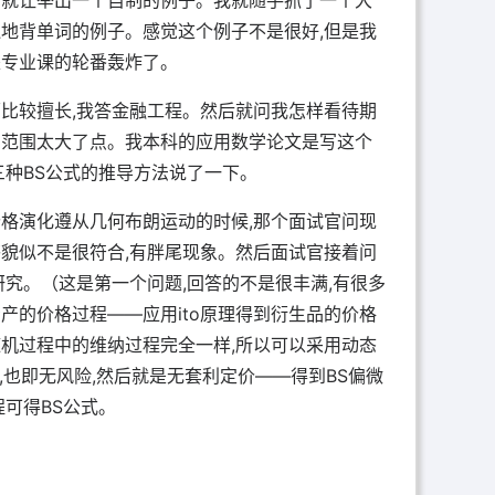
考就让举出一个自制的例子。我就随手抓了一个大
地背单词的例子。感觉这个例子不是很好,但是我
是专业课的轮番轰炸了。
比较擅长,我答金融工程。然后就问我怎样看待期
的范围太大了点。我本科的应用数学论文是写这个
三种BS公式的推导方法说了一下。
格演化遵从几何布朗运动的时候,那个面试官问现
貌似不是很符合,有胖尾现象。然后面试官接着问
研究。（这是第一个问题,回答的不是很丰满,有很多
产的价格过程——应用ito原理得到衍生品的价格
机过程中的维纳过程完全一样,所以可以采用动态
,也即无风险,然后就是无套利定价——得到BS偏微
程可得BS公式。