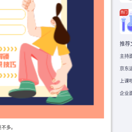
热门
推荐
主持面
京东
上课啦
企业
差不多。