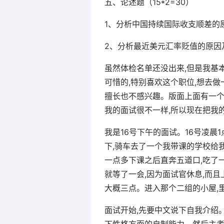
五、论述题（15*2=30）
1、分析中国持续国际收支顺差的
2、分析最近美元汇率贬值的原因
虽然体检名单还没出来,但是我基
可惜的,特别喜欢这个职位,想去
擅长也不感兴趣。版面上面有一个
我的面试很不一样,所以现在把我
我是16号下午的面试。16号凌晨
下,骑车去了一个我带课的学校给
一点多下课之后直奔五道口,吃了
就等了一会,因为面试官休息,而
大概三点。进入那个二组的小屋,
面试开始,先要中文说下自我介绍。我