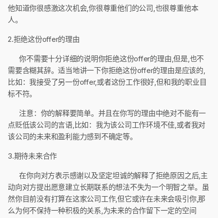
他知道你很感激这次机会,你很尊重他们的公司,也很尊重他本
人。
2.拒绝这份offer的理由
你不需要十分详细的说明你拒绝这份offer的理由,但是,也不
需要含糊其辞。适当地讲一下你拒绝这份offer的理由是应该的,
比如：我接受了另一份offer,或者这份工作很好,但和我的职业目
标不符。
注意：你的解释要简单。并且在你写的理由中绝对不能有一
点贬低该公司的言语,比如：我为该公司工作环境不佳,或者我对
该公司的未来和盈利能力感到不确定等。
3.期待未来合作
在你向对方表示感谢以及坚定坦诚的解释了拒绝原因之后,主
动向对方提出愿意建立长期联系的想法不失为一个明智之举。虽
然你目前没有打算在这家公司工作,但它或许在未来会吸引你,那
么为何不保持一种积极的关系,为未来的合作留下一定的空间