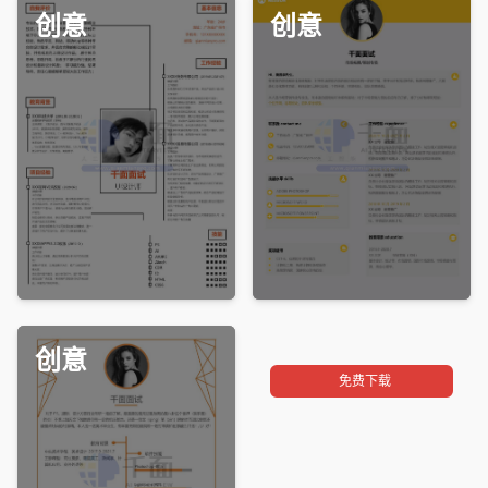
创意
创意
免费下载
免费下载
创意
免费下载
免费下载