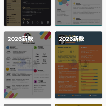
2026新款
2026新款
免费下载
免费下载