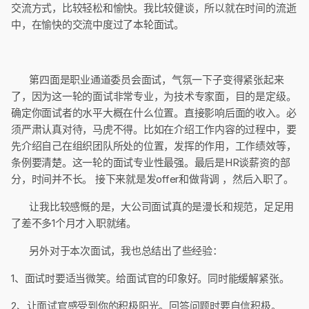
交流方式，比较轻松和愉快。我比较健谈，所以就在时间的流逝
中，在愉快的交流中度过了本轮面试。
第四面是职业通道委员会面试，气氛一下子变得紧张起来
了，因为这一轮的面试非常专业，为技术专家面，目的是定级。
确定你面试者的水平大概在什么位置。直接影响后面的收入。必
须严肃认真对待，马虎不得。比如在介绍工作内容的过程中，要
先介绍自己在组织团队所处的位置，发挥的作用，工作绩效等，
条例要清楚。这一轮的面试专业性最强。最后是HR谈薪资的部
分，时间并不长。 接下来就是发offer和做背调 ，然后入职了。
让我比较感慨的是，大公司面试真的是漫长和规范，足足用
了差不多1个月才入职就绪。
另外对于本次面试，我也总结出了些经验：
1、面试时要适当微笑。给面试官的印象好。同时能缓解紧张。
2、让面试官感受到你的积极阳光。回答问题时要自信积极。