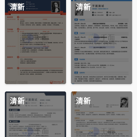
清新
清新
免费下载
免费下载
清新
清新
免费下载
免费下载