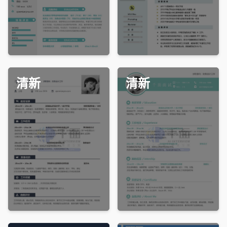
清新
清新
免费下载
免费下载