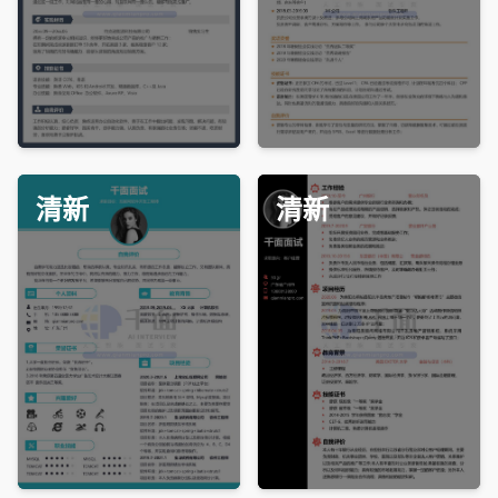
清新
清新
免费下载
免费下载